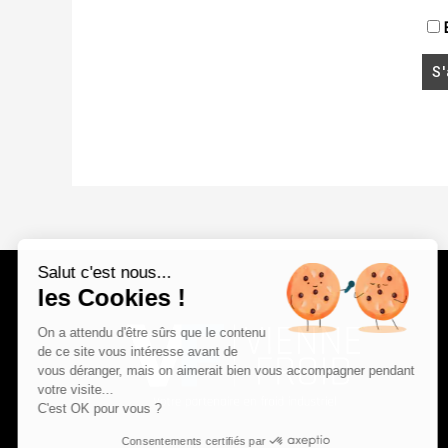
E
Salut c'est nous...
les Cookies !
On a attendu d'être sûrs que le contenu
de ce site vous intéresse avant de
vous déranger, mais on aimerait bien vous accompagner pendant
votre visite...
C'est OK pour vous ?
Consentements certifiés par